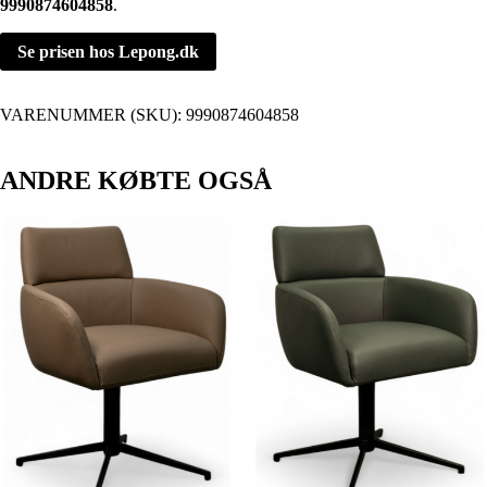
9990874604858
.
Se prisen hos Lepong.dk
VARENUMMER (SKU):
9990874604858
ANDRE KØBTE OGSÅ