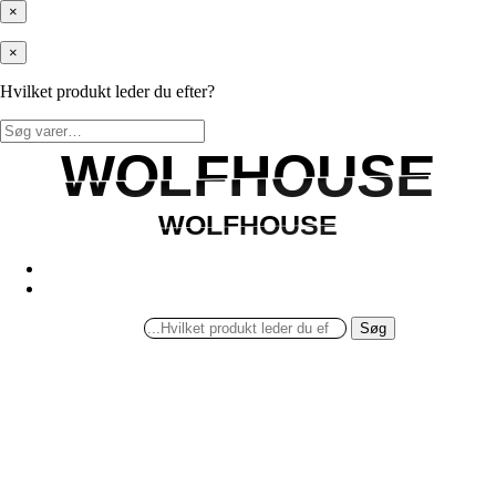
×
×
Hvilket produkt leder du efter?
Søg
efter:
WOLFHOUSE
WOLFHOUSE
WOLFHOUSE
WOLFHOUSE
Søg