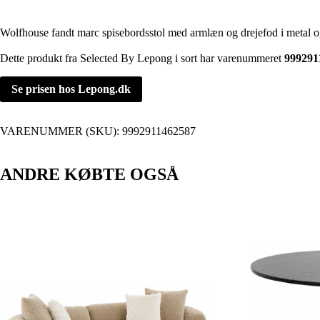
Wolfhouse fandt marc spisebordsstol med armlæn og drejefod i metal o
Dette produkt fra Selected By Lepong i sort har varenummeret
999291
Se prisen hos Lepong.dk
VARENUMMER (SKU):
9992911462587
ANDRE KØBTE OGSÅ