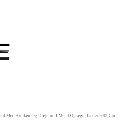
E
E
stol Med Armlæn Og Drejefod I Metal Og ægte Læder H83 Cm -