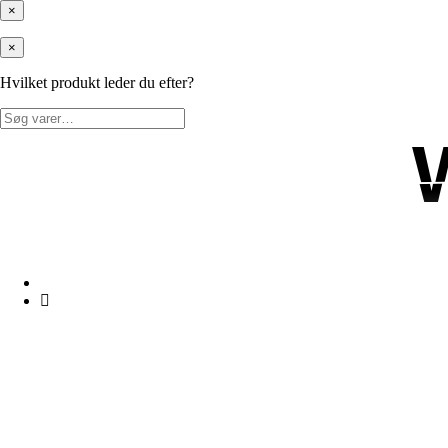
×
×
Hvilket produkt leder du efter?
Søg
efter: