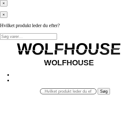
×
×
Hvilket produkt leder du efter?
Søg
efter:
WOLFHOUSE
WOLFHOUSE
WOLFHOUSE
WOLFHOUSE
Søg