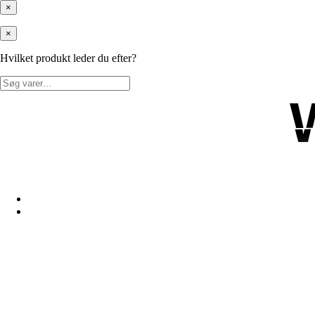
×
×
Hvilket produkt leder du efter?
Søg
efter: