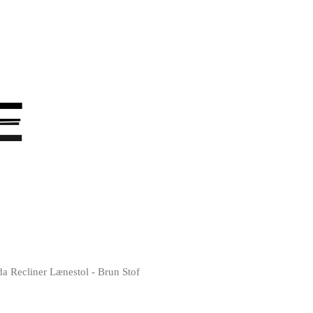
E
E
a Recliner Lænestol - Brun Stof