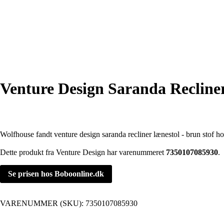
Venture Design Saranda Recliner
Wolfhouse fandt venture design saranda recliner lænestol - brun stof h
Dette produkt fra Venture Design har varenummeret
7350107085930
.
Se prisen hos Boboonline.dk
VARENUMMER (SKU):
7350107085930