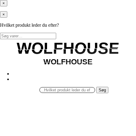
×
×
Hvilket produkt leder du efter?
Søg
efter:
WOLFHOUSE
WOLFHOUSE
WOLFHOUSE
WOLFHOUSE
Søg