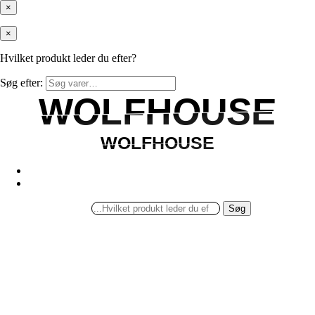
×
×
Hvilket produkt leder du efter?
Søg efter:
WOLFHOUSE
WOLFHOUSE
WOLFHOUSE
WOLFHOUSE
Søg