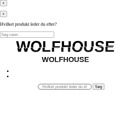
×
×
Hvilket produkt leder du efter?
Søg
efter:
WOLFHOUSE
WOLFHOUSE
WOLFHOUSE
WOLFHOUSE
Søg