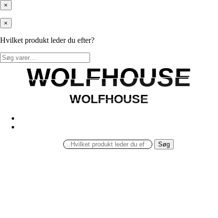
×
×
Hvilket produkt leder du efter?
Søg
efter:
WOLFHOUSE
WOLFHOUSE
WOLFHOUSE
WOLFHOUSE
Søg