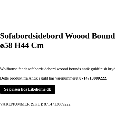
Sofabordsidebord Woood Bounds
ø58 H44 Cm
Wolfhouse fandt sofabordsidebord woood bounds antik guldfinish kryd
Dette produkt fra Antik i guld har varenummeret
8714713089222
.
Se prisen hos Likehome.dk
VARENUMMER (SKU):
8714713089222