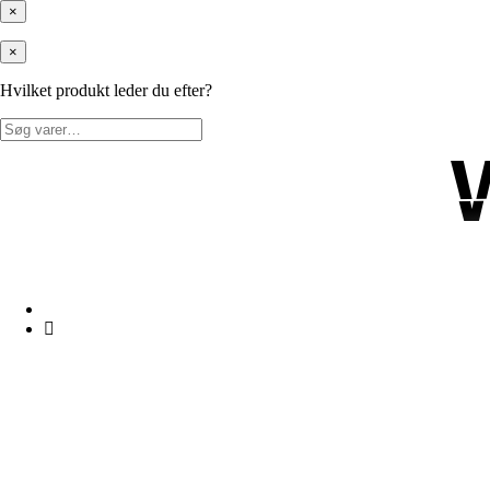
×
×
Hvilket produkt leder du efter?
Søg
efter: