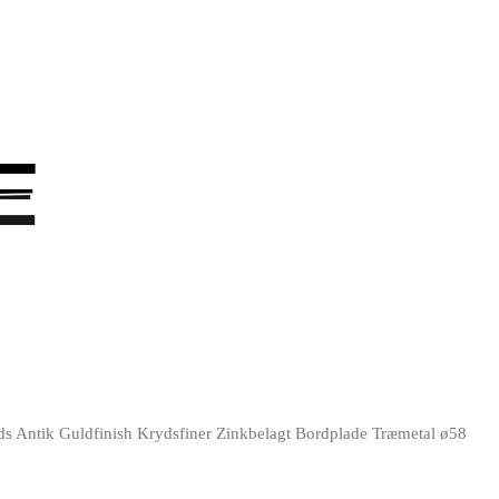
E
E
 Antik Guldfinish Krydsfiner Zinkbelagt Bordplade Træmetal ø58