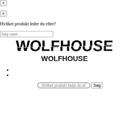
×
×
Hvilket produkt leder du efter?
Søg
efter:
WOLFHOUSE
WOLFHOUSE
WOLFHOUSE
WOLFHOUSE
Søg