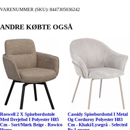
VARENUMMER (SKU):
8447305036242
ANDRE KØBTE OGSÅ
Roswell 2 X Spisebordsstole
Cassidy Spisebordsstol I Metal
Med Drejefod I Polyester H85
Og Corduroy Polyester H83
Cm - Sort/Mørk Beige - Rowico
Cm - Khaki/Lysegrå - Selected
Home
By Lepong