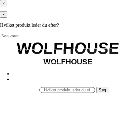
×
×
Hvilket produkt leder du efter?
Søg
efter:
WOLFHOUSE
WOLFHOUSE
WOLFHOUSE
WOLFHOUSE
Søg