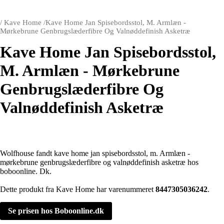
/
Kave Home
/
Kave Home Jan Spisebordsstol, M. Armlæn -
Mørkebrune Genbrugslæderfibre Og Valnøddefinish Asketræ
Kave Home Jan Spisebordsstol,
M. Armlæn - Mørkebrune
Genbrugslæderfibre Og
Valnøddefinish Asketræ
Wolfhouse fandt kave home jan spisebordsstol, m. Armlæn -
mørkebrune genbrugslæderfibre og valnøddefinish asketræ hos
boboonline. Dk.
Dette produkt fra Kave Home har varenummeret
8447305036242
.
Se prisen hos Boboonline.dk