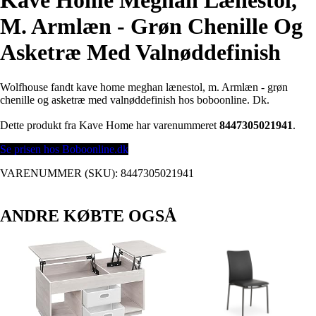
Kave Home Meghan Lænestol,
M. Armlæn - Grøn Chenille Og
Asketræ Med Valnøddefinish
Wolfhouse fandt kave home meghan lænestol, m. Armlæn - grøn
chenille og asketræ med valnøddefinish hos boboonline. Dk.
Dette produkt fra Kave Home har varenummeret
8447305021941
.
Se prisen hos Boboonline.dk
VARENUMMER (SKU):
8447305021941
ANDRE KØBTE OGSÅ