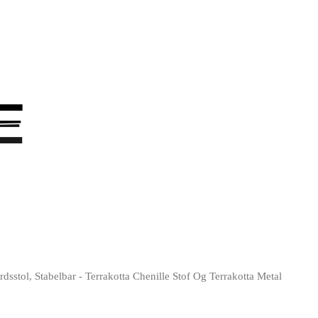
E
E
sstol, Stabelbar - Terrakotta Chenille Stof Og Terrakotta Metal