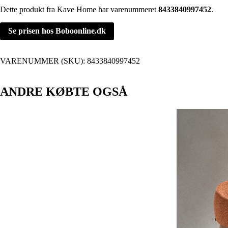
Dette produkt fra Kave Home har varenummeret
8433840997452
.
Se prisen hos Boboonline.dk
VARENUMMER (SKU):
8433840997452
ANDRE KØBTE OGSÅ