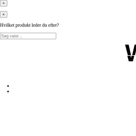
×
×
Hvilket produkt leder du efter?
Søg
efter: