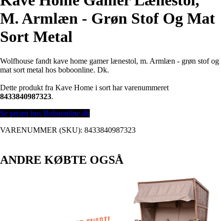
Kave Home Gamer Lænestol,
M. Armlæn - Grøn Stof Og Mat
Sort Metal
Wolfhouse fandt kave home gamer lænestol, m. Armlæn - grøn stof og
mat sort metal hos boboonline. Dk.
Dette produkt fra Kave Home i sort har varenummeret
8433840987323
.
Se prisen hos Boboonline.dk
VARENUMMER (SKU):
8433840987323
ANDRE KØBTE OGSÅ