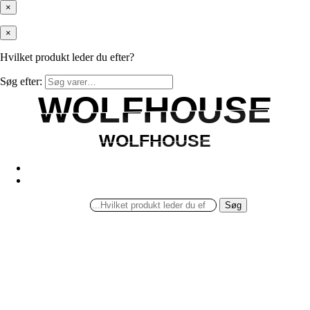
×
×
Hvilket produkt leder du efter?
Søg efter:
WOLFHOUSE
WOLFHOUSE
WOLFHOUSE
WOLFHOUSE
Søg