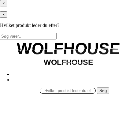
×
×
Hvilket produkt leder du efter?
Søg
efter:
WOLFHOUSE
WOLFHOUSE
WOLFHOUSE
WOLFHOUSE
Søg