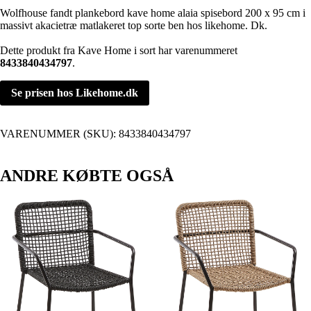
Wolfhouse fandt plankebord kave home alaia spisebord 200 x 95 cm i
massivt akacietræ matlakeret top sorte ben hos likehome. Dk.
Dette produkt fra Kave Home i sort har varenummeret
8433840434797
.
Se prisen hos Likehome.dk
VARENUMMER (SKU):
8433840434797
ANDRE KØBTE OGSÅ