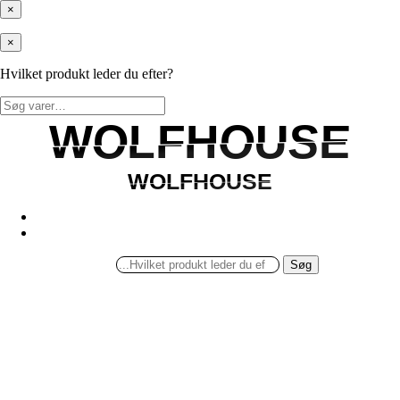
×
×
Hvilket produkt leder du efter?
Søg
efter:
WOLFHOUSE
WOLFHOUSE
WOLFHOUSE
WOLFHOUSE
Søg