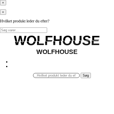
×
×
Hvilket produkt leder du efter?
Søg
efter:
WOLFHOUSE
WOLFHOUSE
WOLFHOUSE
WOLFHOUSE
Søg