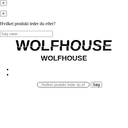
×
×
Hvilket produkt leder du efter?
Søg
efter:
WOLFHOUSE
WOLFHOUSE
WOLFHOUSE
WOLFHOUSE
Søg