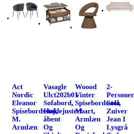
Act
Vasagle
Woood
2-
Nordic
Ulct202b01
Vinter
Personer
Eleanor
Sofabord,
Spisebordsstol,
Sofa
Spisebordsstol,
Højdejusterbart,
M.
Zuiver
M.
åbent
Armlæn
Jean I
Armlæn
Og
Og
Lysgrå