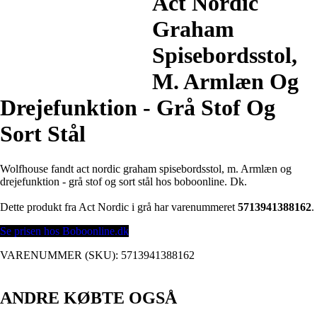
Act Nordic
Graham
Spisebordsstol,
M. Armlæn Og
Drejefunktion - Grå Stof Og
Sort Stål
Wolfhouse fandt act nordic graham spisebordsstol, m. Armlæn og
drejefunktion - grå stof og sort stål hos boboonline. Dk.
Dette produkt fra Act Nordic i grå har varenummeret
5713941388162
.
Se prisen hos Boboonline.dk
VARENUMMER (SKU):
5713941388162
ANDRE KØBTE OGSÅ