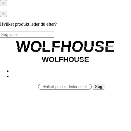
×
×
Hvilket produkt leder du efter?
Søg
efter:
WOLFHOUSE
WOLFHOUSE
WOLFHOUSE
WOLFHOUSE
Søg