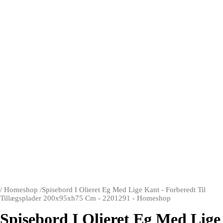
/
Homeshop
/
Spisebord I Olieret Eg Med Lige Kant - Forberedt Til
Tillægsplader 200x95xh75 Cm - 2201291 - Homeshop
Spisebord I Olieret Eg Med Lige