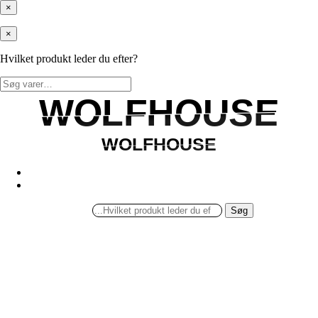
×
×
Hvilket produkt leder du efter?
Søg
efter:
WOLFHOUSE
WOLFHOUSE
WOLFHOUSE
WOLFHOUSE
Søg