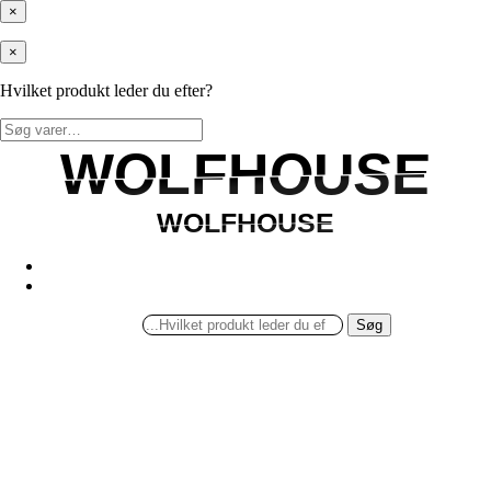
×
×
Hvilket produkt leder du efter?
Søg
efter:
WOLFHOUSE
WOLFHOUSE
WOLFHOUSE
WOLFHOUSE
Søg