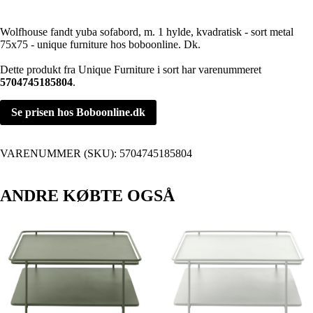
Wolfhouse fandt yuba sofabord, m. 1 hylde, kvadratisk - sort metal
75x75 - unique furniture hos boboonline. Dk.
Dette produkt fra Unique Furniture i sort har varenummeret
5704745185804
.
Se prisen hos Boboonline.dk
VARENUMMER (SKU):
5704745185804
ANDRE KØBTE OGSÅ