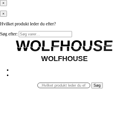
×
×
Hvilket produkt leder du efter?
Søg efter:
WOLFHOUSE
WOLFHOUSE
WOLFHOUSE
WOLFHOUSE
Søg