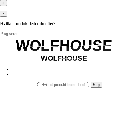
×
×
Hvilket produkt leder du efter?
Søg
efter:
WOLFHOUSE
WOLFHOUSE
WOLFHOUSE
WOLFHOUSE
Søg