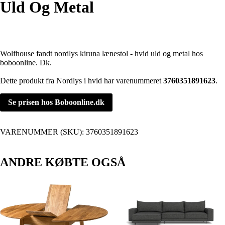
Uld Og Metal
Wolfhouse fandt nordlys kiruna lænestol - hvid uld og metal hos
boboonline. Dk.
Dette produkt fra Nordlys i hvid har varenummeret
3760351891623
.
Se prisen hos Boboonline.dk
VARENUMMER (SKU):
3760351891623
ANDRE KØBTE OGSÅ