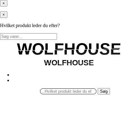
×
×
Hvilket produkt leder du efter?
Søg
efter:
WOLFHOUSE
WOLFHOUSE
WOLFHOUSE
WOLFHOUSE
Søg